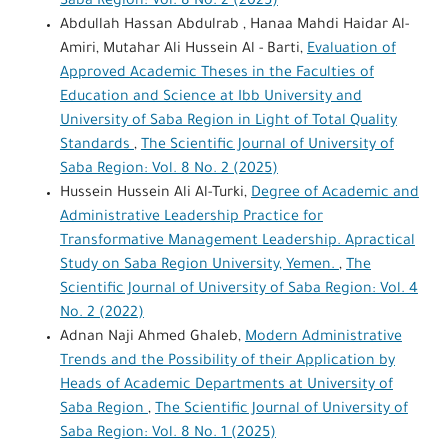
Saba Region: Vol. 8 No. 2 (2025)
Abdullah Hassan Abdulrab , Hanaa Mahdi Haidar Al-
Amiri, Mutahar Ali Hussein Al - Barti,
Evaluation of
Approved Academic Theses in the Faculties of
Education and Science at Ibb University and
University of Saba Region in Light of Total Quality
Standards
,
The Scientific Journal of University of
Saba Region: Vol. 8 No. 2 (2025)
Hussein Hussein Ali Al-Turki,
Degree of Academic and
Administrative Leadership Practice for
Transformative Management Leadership. Apractical
Study on Saba Region University, Yemen.
,
The
Scientific Journal of University of Saba Region: Vol. 4
No. 2 (2022)
Adnan Naji Ahmed Ghaleb,
Modern Administrative
Trends and the Possibility of their Application by
Heads of Academic Departments at University of
Saba Region
,
The Scientific Journal of University of
Saba Region: Vol. 8 No. 1 (2025)