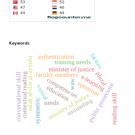
Keywords
factors
authentication
salah al-din al-ayyubi
training needs
minister of justice
plural
contextual reading
faculty members
conversational skill
e-learning
competencies
waw
optimism
public prosecutor
virtual
education
ministry of justice
reading skill
counseling
symmetric
needs